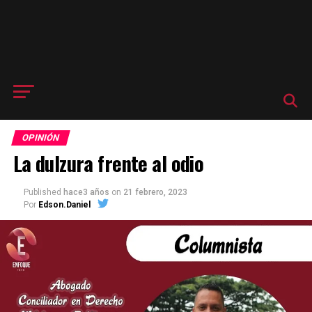
OPINIÓN
La dulzura frente al odio
Published
hace3 años
on
21 febrero, 2023
Por
Edson.Daniel