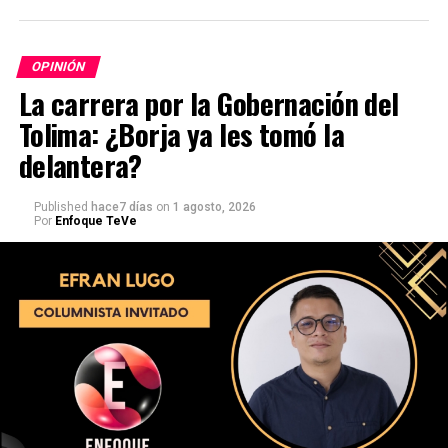
OPINIÓN
La carrera por la Gobernación del
Tolima: ¿Borja ya les tomó la
delantera?
Published
hace7 días
on
1 agosto, 2026
Por
Enfoque TeVe