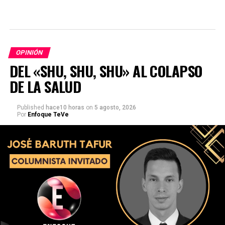
OPINIÓN
DEL «SHU, SHU, SHU» AL COLAPSO
DE LA SALUD
Published
hace10 horas
on
5 agosto, 2026
Por
Enfoque TeVe