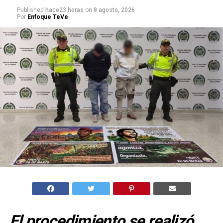
Published
hace23 horas
on
8 agosto, 2026
Por
Enfoque TeVe
El procedimiento se realizó