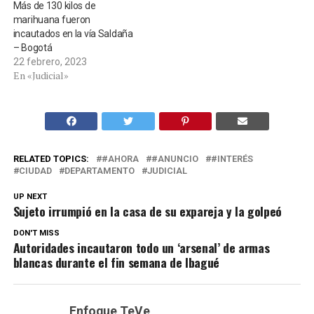
Más de 130 kilos de
marihuana fueron
incautados en la vía Saldaña
– Bogotá
22 febrero, 2023
En «Judicial»
RELATED TOPICS:
#AHORA
#ANUNCIO
#INTERÉS
CIUDAD
DEPARTAMENTO
JUDICIAL
UP NEXT
Sujeto irrumpió en la casa de su expareja y la golpeó
DON'T MISS
Autoridades incautaron todo un ‘arsenal’ de armas
blancas durante el fin semana de Ibagué
Enfoque TeVe