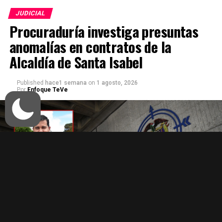
JUDICIAL
Procuraduría investiga presuntas
anomalías en contratos de la
Alcaldía de Santa Isabel
Published
hace1 semana
on
1 agosto, 2026
Por
Enfoque TeVe