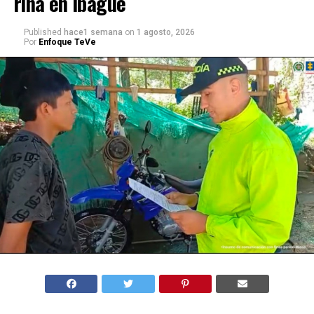
riña en Ibagué
Published
hace1 semana
on
1 agosto, 2026
Por
Enfoque TeVe