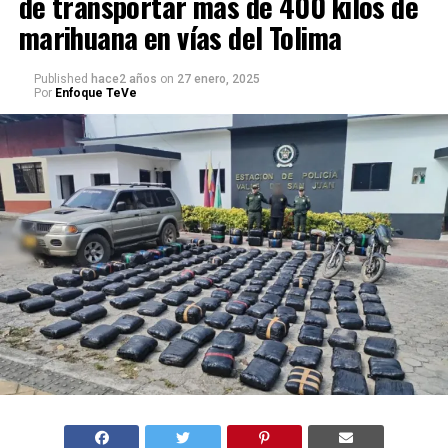
de transportar más de 400 kilos de
marihuana en vías del Tolima
Published
hace2 años
on
27 enero, 2025
Por
Enfoque TeVe