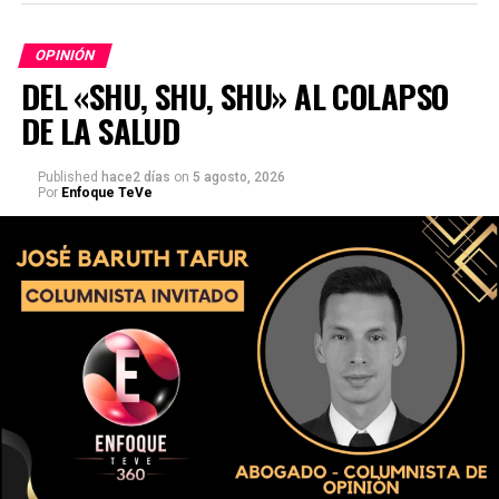
OPINIÓN
DEL «SHU, SHU, SHU» AL COLAPSO
DE LA SALUD
Published
hace2 días
on
5 agosto, 2026
Por
Enfoque TeVe