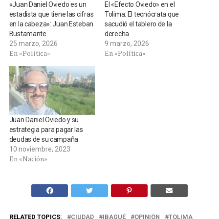
«Juan Daniel Oviedo es un
El «Efecto Oviedo» en el
estadista que tiene las cifras
Tolima: El tecnócrata que
en la cabeza»: Juan Esteban
sacudió el tablero de la
Bustamante
derecha
25 marzo, 2026
9 marzo, 2026
En «Política»
En «Política»
Juan Daniel Oviedo y su
estrategia para pagar las
deudas de su campaña
10 noviembre, 2023
En «Nación»
RELATED TOPICS:
CIUDAD
IBAGUÉ
OPINIÓN
TOLIMA