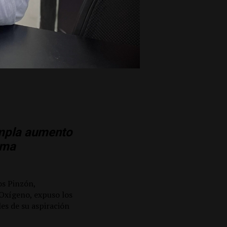
empla aumento
ema
os Pinzón,
 Oxígeno, expuso los
es de su aspiración