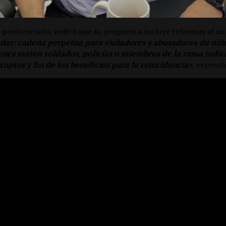
y penitenciaria, indicó que su propuesta incluye reformas al si
lar: cadena perpetua para violadores y abusadores de niño
nes maten soldados, policías o miembros de la rama judicia
ruptos y fin de los beneficios para la reincidencia»
, expresó