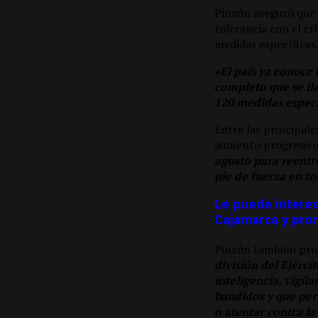
Pinzón aseguró que
tolerancia con el cr
medidas específicas
«El país ya conoce
completo que se ll
120 medidas especí
Entre las principale
aumento progresivo 
agosto para reentr
pie de fuerza en t
Le puede interes
Cajamarca y prom
Pinzón también prop
división del Ejérc
inteligencia, vigil
bandidos y que per
o atentar contra la