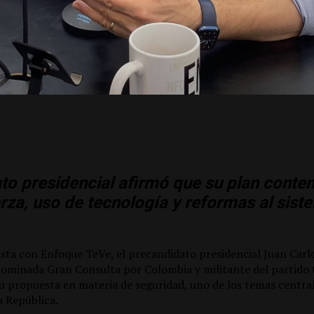
ato presidencial afirmó que su plan cont
erza, uso de tecnología y reformas al sist
.
sta con Enfoque TeVe, el precandidato presidencial Juan Carl
nominada Gran Consulta por Colombia y militante del partido
su propuesta en materia de seguridad, uno de los temas central
a República.