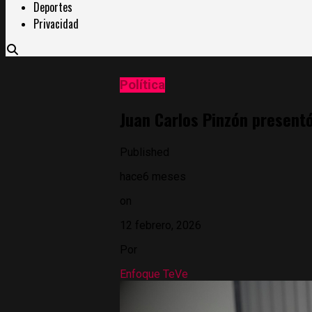
Deportes
Privacidad
Política
Juan Carlos Pinzón present
Published
hace6 meses
on
12 febrero, 2026
Por
Enfoque TeVe