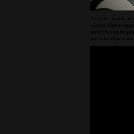
En materia judicial 
«Es un clamor popu
mujeres y para quie
por cárcel para cor