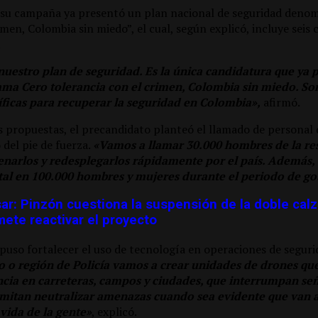
 su campaña ya presentó un plan nacional de seguridad deno
imen, Colombia sin miedo”, el cual, según explicó, incluye seis 
.
 nuestro plan de seguridad. Es la única candidatura que ya 
ama Cero tolerancia con el crimen, Colombia sin miedo. Son 
ficas para recuperar la seguridad en Colombia»,
afirmó.
s propuestas, el precandidato planteó el llamado de personal 
del pie de fuerza.
«Vamos a llamar 30.000 hombres de la res
enarlos y redesplegarlos rápidamente por el país. Además, 
otal en 100.000 hombres y mujeres durante el periodo de g
ar: Pinzón cuestiona la suspensión de la doble cal
ete reactivar el proyecto
uso fortalecer el uso de tecnología en operaciones de seguri
ito o región de Policía vamos a crear unidades de drones qu
ancia en carreteras, campos y ciudades, que interrumpan señ
mitan neutralizar amenazas cuando sea evidente que van a
 vida de la gente»
, explicó.