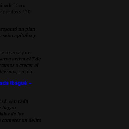
minado “Cero
capítulos y 120
presentó un plan
seis capítulos y
de reserva y un
erva activa el 7 de
vamos a crecer el
obierno»
, señaló.
zada Ibagué –
dad.
«En cada
e hagan
ales de los
 cometer un delito