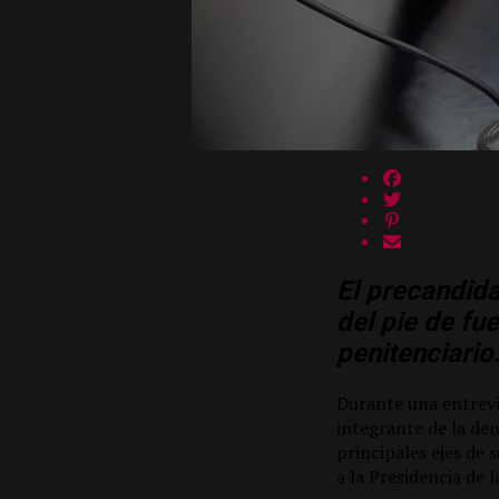
El precandid
del pie de fu
penitenciario
Durante una entrevi
integrante de la de
principales ejes de 
a la Presidencia de l