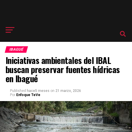
IBAGUÉ
Iniciativas ambientales del IBAL
buscan preservar fuentes hídricas
en Ibagué
Published
hace5 meses
on
21 marzo, 2026
Por
Enfoque TeVe