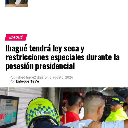
IBAGUÉ
Ibagué tendrá ley seca y
restricciones especiales durante la
posesión presidencial
Published
hace2 días
on
6 agosto, 2026
Por
Enfoque TeVe