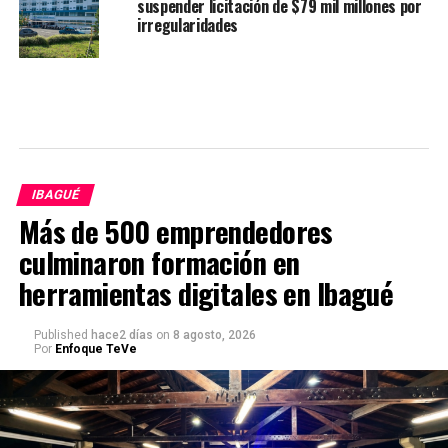
suspender licitación de $79 mil millones por
irregularidades
IBAGUÉ
Más de 500 emprendedores
culminaron formación en
herramientas digitales en Ibagué
Published
hace2 días
on
8 agosto, 2026
Por
Enfoque TeVe