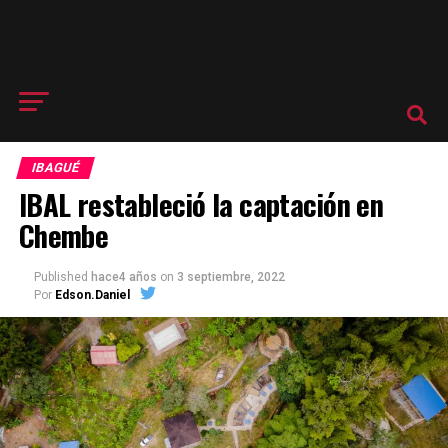
IBAGUÉ
IBAL restableció la captación en
Chembe
Published
hace4 años
on
3 septiembre, 2022
Por
Edson.Daniel