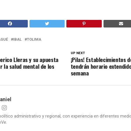
AGUÉ
IBAL
TOLIMA
UP NEXT
erico Lleras y su apuesta
¡Pilas! Establecimientos 
r la salud mental de los
tendrán horario extendido
semana
aniel
político administrativo y regional, con experiencia en diferentes me
eVe.