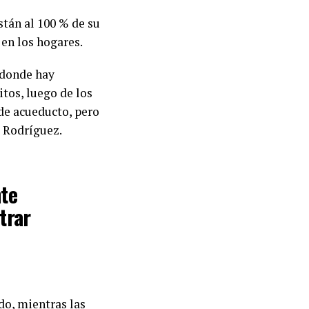
stán al 100 % de su
 en los hogares.
 donde hay
itos, luego de los
de acueducto, pero
 Rodríguez.
nte
trar
do, mientras las