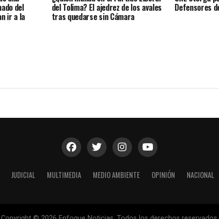
amado del
del Tolima? El ajedrez de los avales
Defensores de
n ir a la
tras quedarse sin Cámara
JUDICIAL
MULTIMEDIA
MEDIO AMBIENTE
OPINIÓN
NACIONAL
Copyright © 2026 Enfoque Noticias. Todos los derechos reservados.