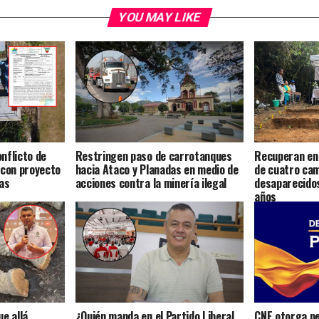
YOU MAY LIKE
nflicto de
Restringen paso de carrotanques
Recuperan en 
 con proyecto
hacia Ataco y Planadas en medio de
de cuatro ca
as
acciones contra la minería ilegal
desaparecido
años
e allá
¿Quién manda en el Partido Liberal
CNE otorga pe