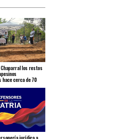
Chaparral los restos
mpesinos
s hace cerca de 70
rsonería jurídica a