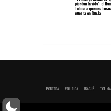
pierdan la vida”: el ll
Tolima a quienes busca
guerra en Rusia
PORTADA
POLÍTICA
IBAGUÉ
TOLIMA