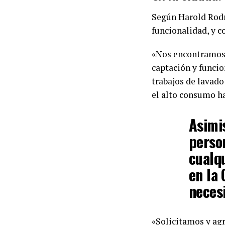
Según Harold Rodrí
funcionalidad, y c
«Nos encontramos
captación y funcio
trabajos de lavado
el alto consumo h
Asimis
perso
cualqu
en la
neces
«Solicitamos y agr