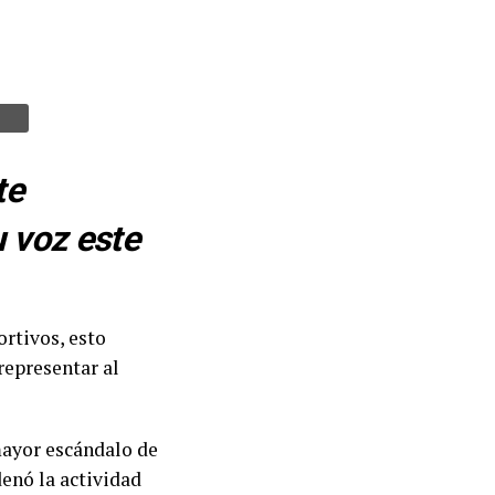
te
u voz este
ortivos, esto
representar al
mayor escándalo de
denó la actividad