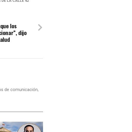
 DE LA CALLE 42
que los
ionar”, dijo
Salud
dios de comunicación,