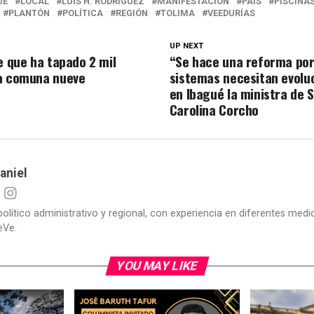
UÉ
LOCAL
LUIS H. RODRÍGUEZ
MANIFESTACIÓN
PAÍS
PISCINAS
PLANTÓN
POLÍTICA
REGIÓN
TOLIMA
VEEDURÍAS
UP NEXT
e que ha tapado 2 mil
“Se hace una reforma por
a comuna nueve
sistemas necesitan evoluc
en Ibagué la ministra de 
Carolina Corcho
aniel
político administrativo y regional, con experiencia en diferentes me
eVe.
YOU MAY LIKE