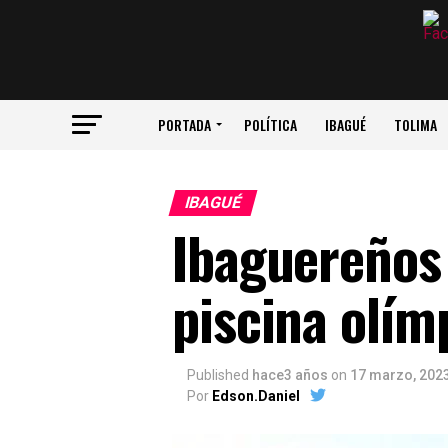
PORTADA
POLÍTICA
IBAGUÉ
TOLIMA
IBAGUÉ
Ibaguereños 
piscina olím
Published
hace3 años
on
17 marzo, 202
Por
Edson.Daniel