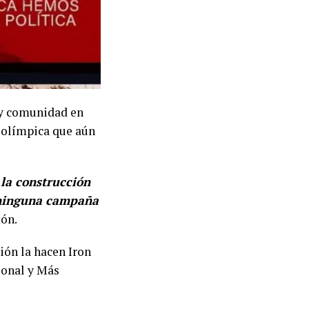
 y comunidad en
a olímpica que aún
la construcción
e ninguna campaña
tón.
ción la hacen Iron
ional y Más