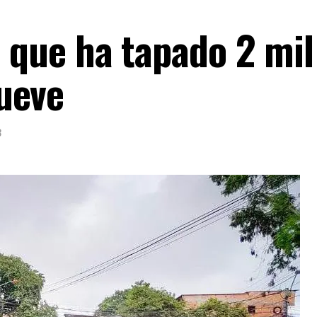
e que ha tapado 2 mi
ueve
3