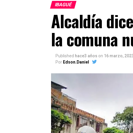
IBAGUÉ
Alcaldía dic
la comuna n
Published
hace3 años
on
16 marzo, 202
Por
Edson.Daniel