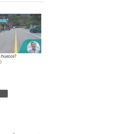
s huecos?
3