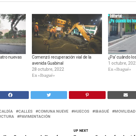
uatro nuevas
Comenzó recuperación vial de la
¿Pa’ cuándo lo
avenida Guabinal
1 octubre, 202
En «Ibagué»
28 octubre, 2022
En «Ibagué»
CALDÍA
CALLES
COMUNA NUEVE
HUECOS
IBAGUÉ
MOVILIDAD
UCTURA
PAVIMENTACIÓN
UP NEXT