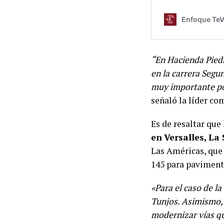
“En Hacienda Piedr
en la carrera Segun
muy importante por
señaló la líder co
Es de resaltar que
en
Versalles, La
Las Américas, que 
145 para pavimenta
«Para el caso de l
Tunjos. Asimismo, 
modernizar vías qu