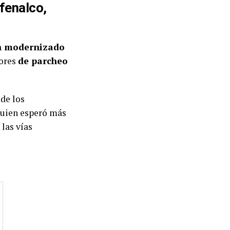
fenalco,
n modernizado
bores
de parcheo
 de los
uien esperó más
 las vías