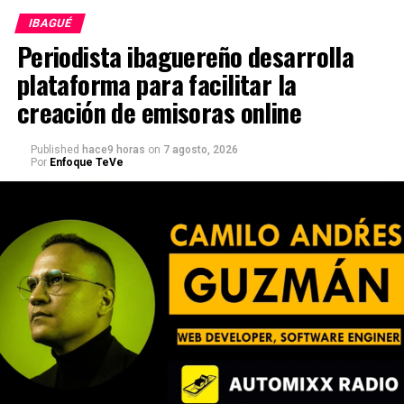
IBAGUÉ
Periodista ibaguereño desarrolla
plataforma para facilitar la
creación de emisoras online
Published
hace9 horas
on
7 agosto, 2026
Por
Enfoque TeVe