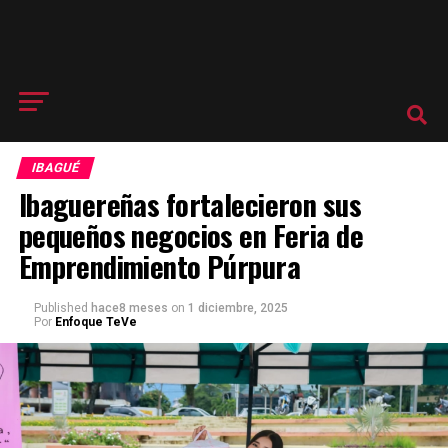
IBAGUÉ
Ibaguereñas fortalecieron sus
pequeños negocios en Feria de
Emprendimiento Púrpura
Published
hace8 meses
on
1 diciembre, 2025
Por
Enfoque TeVe