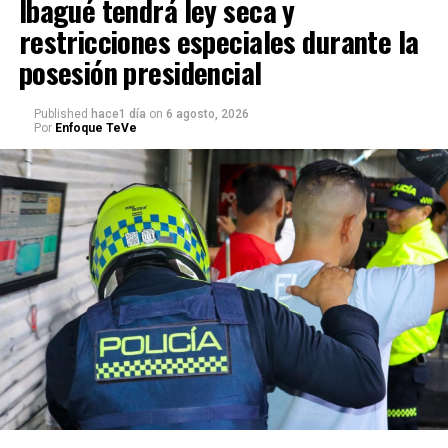
Ibagué tendrá ley seca y
restricciones especiales durante la
posesión presidencial
Published
hace1 día
on
6 agosto, 2026
Por
Enfoque TeVe