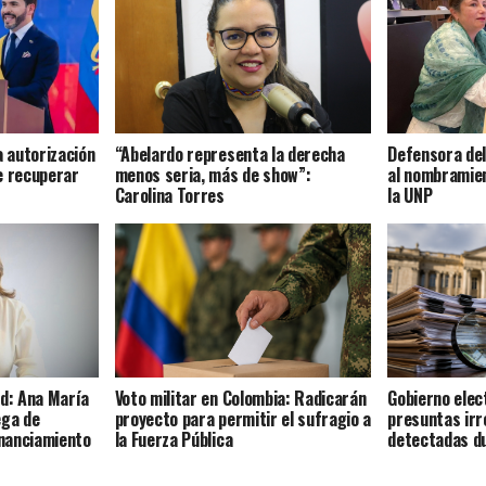
a autorización
“Abelardo representa la derecha
Defensora del 
e recuperar
menos seria, más de show”:
al nombramien
Carolina Torres
la UNP
ud: Ana María
Voto militar en Colombia: Radicarán
Gobierno elect
ega de
proyecto para permitir el sufragio a
presuntas irr
nanciamiento
la Fuerza Pública
detectadas d