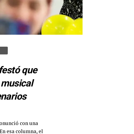
festó que
d musical
enarios
pronunció con una
 En esa columna, el