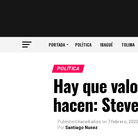
PORTADA
POLÍTICA
IBAGUÉ
TOLIMA
POLÍTICA
Hay que valo
hacen: Stev
Published
hace4 años
on
7 febrero, 202
Por
Santiago Nunez