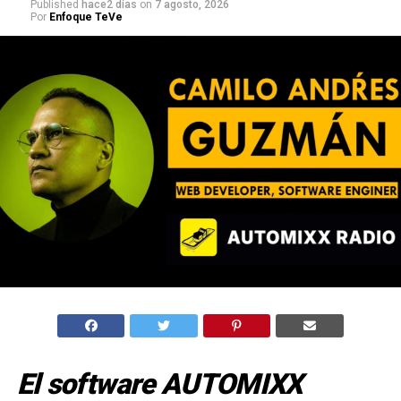
Published
hace2 días
on
7 agosto, 2026
Por
Enfoque TeVe
El software AUTOMIXX