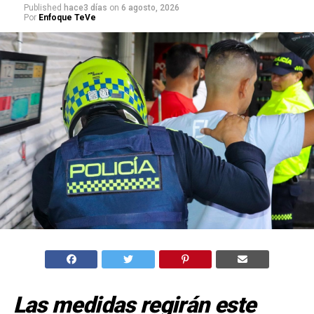
Published
hace3 días
on
6 agosto, 2026
Por
Enfoque TeVe
Las medidas regirán este