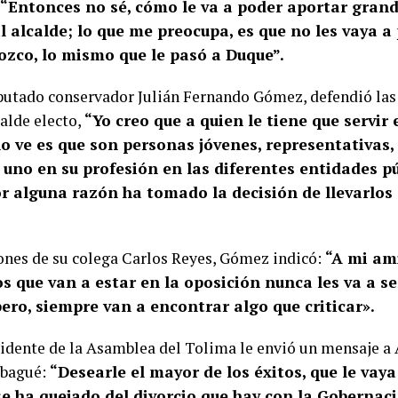
“Entonces no sé, cómo le va a poder aportar gran
 alcalde; lo que me preocupa, es que no les vaya a 
ozco, lo mismo que le pasó a Duque”.
iputado conservador Julián Fernando Gómez, defendió las
alde electo,
“Yo creo que a quien le tiene que servir e
no ve es que son personas jóvenes, representativas
uno en su profesión en las diferentes entidades pú
or alguna razón ha tomado la decisión de llevarlos a
iones de su colega Carlos Reyes, Gómez indicó:
“A mi am
os que van a estar en la oposición nunca les va a se
ero, siempre van a encontrar algo que criticar».
sidente de la Asamblea del Tolima le envió un mensaje a
Ibagué:
“Desearle el mayor de los éxitos, que le vaya
e ha quejado del divorcio que hay con la Gobernac