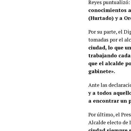
Reyes puntualizó:
conocimientos al
(Hurtado) y a Or
Por su parte, el D
tomadas por el alc
ciudad, lo que u
trabajando cada 
que el alcalde p
gabinete».
Ante las declarac
y a todos aquell
a encontrar un p
Por último, el Pre
Alcalde electo de 
ciudad siempre s