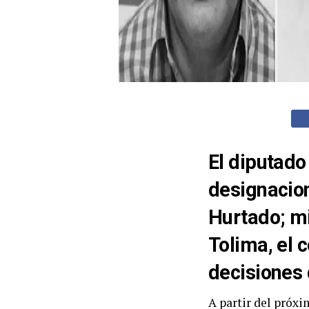
El diputado
designacion
Hurtado; mi
Tolima, el 
decisiones 
A partir del próxim