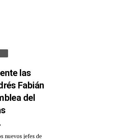
mente las
drés Fabián
mblea del
as
.
os nuevos jefes de