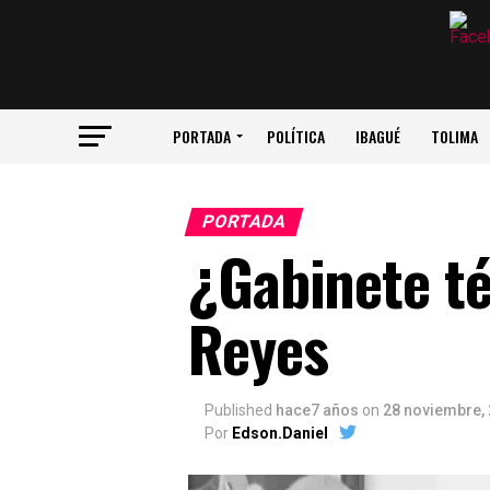
PORTADA
POLÍTICA
IBAGUÉ
TOLIMA
PORTADA
¿Gabinete té
Reyes
Published
hace7 años
on
28 noviembre,
Por
Edson.Daniel