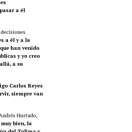
des
pasar a él
 decisiones
s a él y a la
, que han venido
blicas y yo creo
llá, a su
igo Carlos Reyes
rvir, siempre van
 Andrés Hurtado,
 muy bien, la
ión del Tolima y