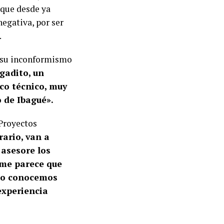
, que desde ya
negativa, por ser
.
ó su inconformismo
gadito, un
co técnico, muy
 de Ibagué».
 Proyectos
rario, van a
 asesore los
 me parece que
 lo conocemos
experiencia