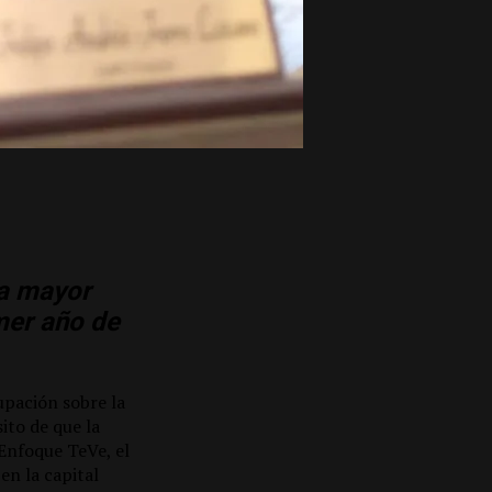
ía mayor
mer año de
upación sobre la
ito de que la
Enfoque TeVe, el
en la capital