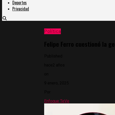
Deportes
Privacidad
Política
Felipe Ferro cuestionó la g
Published
hace2 años
on
9 enero, 2025
Por
Enfoque TeVe