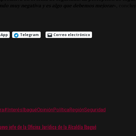
endo muy negativa y es algo que debemos mejorar
«, concluy
sApp
Telegram
Correo electrónico
ra
#Interés
Ibagué
Opinión
Política
Región
Seguridad
evo jefe de la Oficina Jurídica de la Alcaldía Ibagué