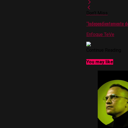
Don't Miss
“Independientemente de 
Enfoque TeVe
Continue Reading
You may like