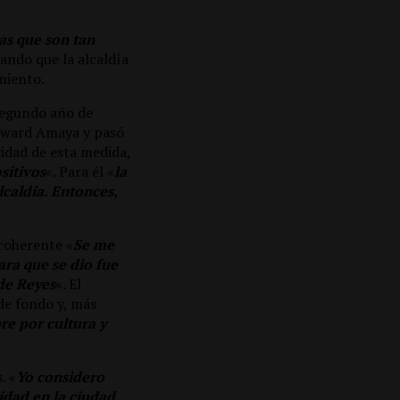
as que son tan
cando que la alcaldía
miento.
segundo año de
Edward Amaya y pasó
vidad de esta medida,
sitivos
«. Para él «
la
lcaldía. Entonces,
.
 coherente «
Se me
ara que se dio fue
 de Reyes
«. El
de fondo y, más
re por cultura y
. «
Yo considero
idad en la ciudad