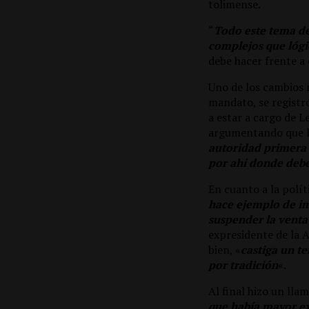
tolimense.
“
Todo este tema de 
complejos que lóg
debe hacer frente a
Uno de los cambios 
mandato, se registr
a estar a cargo de L
argumentando que lo
autoridad primera n
por ahí donde deb
En cuanto a la polít
hace ejemplo de imp
suspender la venta 
expresidente de la 
bien, «
castiga un t
por tradición
«.
Al final hizo un lla
que había mayor ex