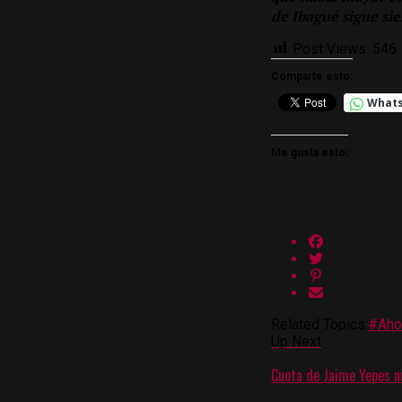
de Ibagué sigue si
Post Views:
546
Comparte esto:
What
Me gusta esto:
Related Topics:
#Aho
Up Next
Cuota de Jaime Yepes nu