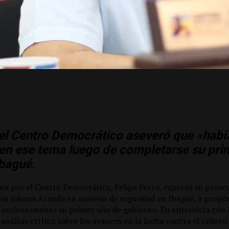
del Centro Democrático aseveró que «hab
 en ese tema luego de completarse su pri
bagué.
ima por el Centro Democrático, Felipe Ferro, expresó su preoc
esa Johana Aranda en materia de seguridad en Ibagué, a propós
recientemente su primer año de gobierno. En entrevista con 
análisis crítico sobre los avances en la lucha contra el crimen 