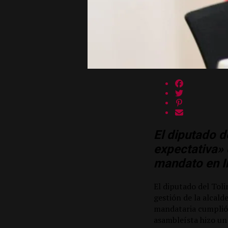
El diputado 
expectativa»
mandato en I
El diputado del Tol
gestión de la alcald
mandataria cumplió 
asambleísta hizo un 