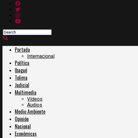
Portada
Internacional
Política
Ibagué
Tolima
Judicial
Multimedia
Vídeos
Audios
Medio Ambiente
Opinión
Nacional
Económicas