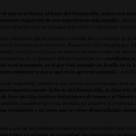
lo que es el hurto, el tema del feminicidio, todos esos tem
icamente requieren de una experiencia más amplia
«, desta
 estos desafíos con un enfoque más sólido y con mayor conoci
más relevantes que implementó Aranda Rivera al inicio de su 
ó en la Secretaría de Gobierno, durante el 2024 dirigida por 
eandro Vera. Ferro Lozano se mostró escéptico sobre la efecti
s cambios en el gabinete deben traducirse en «
resultados po
o es el secretario, es el que está sentado en la silla de la A
emos comenzar a mirar qué es lo que está pasando
«, señaló
ica de seguridad, consideró que no hay una estrategia clara ni
rovisación cuando hubo lo del feminicidio, la directriz cl
de licor los días festivos del primero de enero y el Puente
Asamblea consideró que esta decisión no resuelve el problema 
ema económico y un tema que se viene desarrollando siemp
mado a que las autoridades locales actúen con hechos concretos
pectativa en el tema de seguridad. La percepción de segur