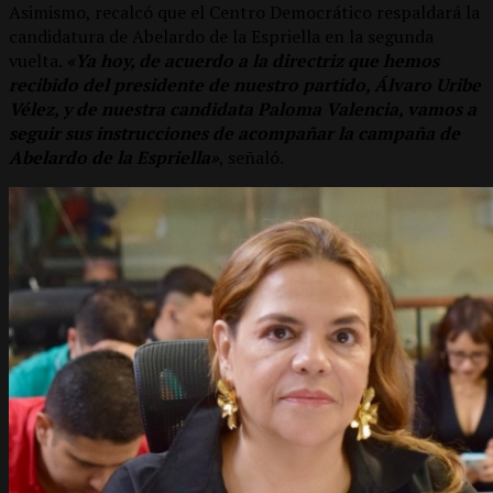
Asimismo, recalcó que el Centro Democrático respaldará la
candidatura de Abelardo de la Espriella en la segunda
vuelta.
«Ya hoy, de acuerdo a la directriz que hemos
recibido del presidente de nuestro partido, Álvaro Uribe
Vélez, y de nuestra candidata Paloma Valencia, vamos a
seguir sus instrucciones de acompañar la campaña de
Abelardo de la Espriella»
, señaló.