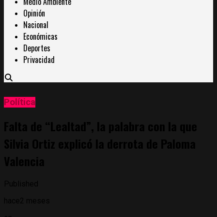
Medio Ambiente
Opinión
Nacional
Económicas
Deportes
Privacidad
Política
Falta de “Lealtad”, la palabra con la que
Silvia Ortiz explicó la derrota de Paloma
Valencia
Published
hace2 meses