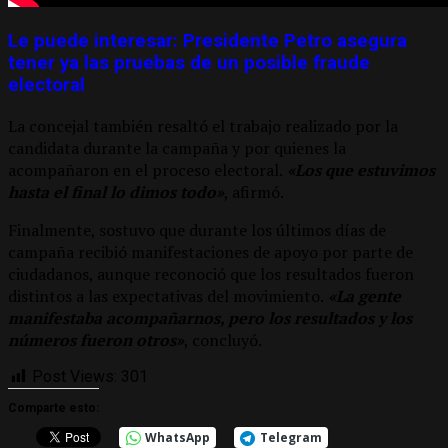
Le puede interesar: Presidente Petro asegura
tener ya las pruebas de un posible fraude
electoral
La concejal también resaltó el trabajo realizado por la
candidata durante la campaña y por quienes la
acompañaron en el proceso electoral.
«Los que estuvimos
hasta el final lo dimos todo»
, afirmó.
Finalmente, sostuvo que durante los últimos días de
campaña recibió manifestaciones de apoyo por parte de
ciudadanos, aunque reconoció que los resultados fueron
distintos a las expectativas del movimiento.
«La gente
manifestaba acompañarnos, pero los resultados y los
números fueron otros»
, concluyó.
Post Views:
301
Comparte esto:
WhatsApp
Telegram