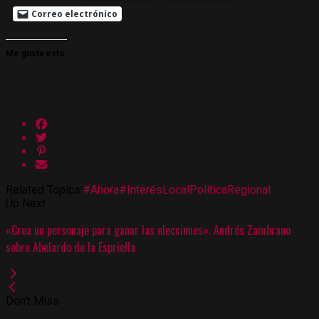
Correo electrónico
Me gusta esto:
Related Topics:
#Ahora
#Interés
Local
Política
Regional
Up Next
«Crea un personaje para ganar las elecciones»: Andrés Zambrano
sobre Abelardo de la Espriella
Don't Miss