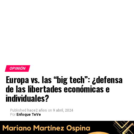
OPINIÓN
Europa vs. las “big tech”: ¿defensa
de las libertades económicas e
individuales?
Published
hace2 años
on
9 abril, 2024
Por
Enfoque TeVe