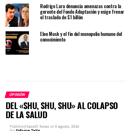
Rodrigo Lara denuncia amenazas contra la
gerente del Fondo Adaptación y exige frenar
el traslado de $1 billón
Elon Musk y el fin del monopolio humano del
conocimiento
OPINIÓN
DEL «SHU, SHU, SHU» AL COLAPSO
DE LA SALUD
Published
hace21 horas
on
5 agosto, 2026
Por
Enfoque TeVe