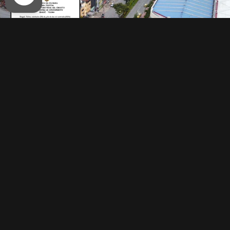
Un juzgado declaró
infundado el impedimento