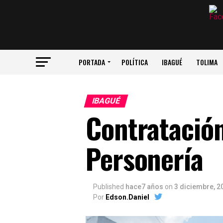
PORTADA
POLÍTICA
IBAGUÉ
TOLIMA
IBAGUÉ
Contratación 
Personería
Published
hace7 años
on
3 diciembre, 2
Por
Edson.Daniel