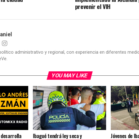
prevenir el VIH
aniel
político administrativo y regional, con experiencia en diferentes me
eVe.
YOU MAY LIKE
 desarrolla
Ibagué tendrá ley seca y
Jóvenes de Ib