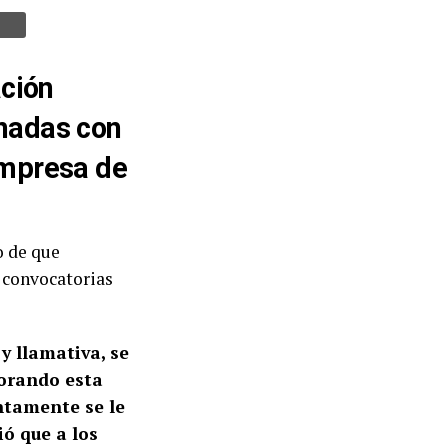
ación
onadas con
 Empresa de
o de que
 convocatorias
y llamativa, se
lorando esta
ntamente se le
ió que a los