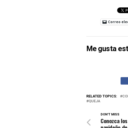
Correo ele
Me gusta est
RELATED TOPICS:
CO
QUEJA
DON'T MISS
Conozca los
navideño de