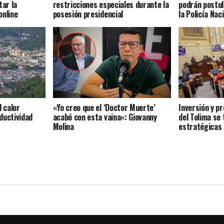
tar la
restricciones especiales durante la
podrán postul
online
posesión presidencial
la Policía Nac
l calor
«Yo creo que el ‘Doctor Muerte’
Inversión y p
ductividad
acabó con esta vaina»: Giovanny
del Tolima se
Molina
estratégicas