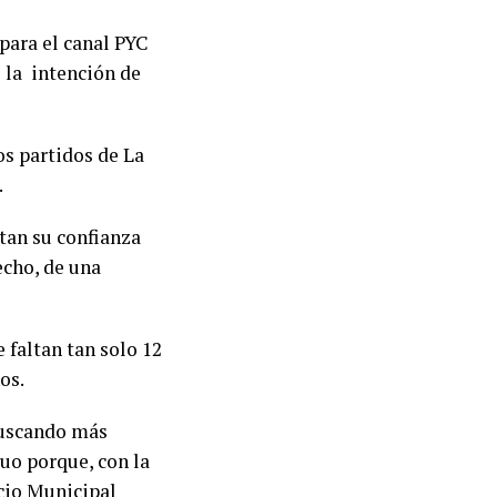
para el canal PYC
ó la intención de
os partidos de La
.
tan su confianza
echo, de una
 faltan tan solo 12
os.
buscando más
uo porque, con la
acio Municipal