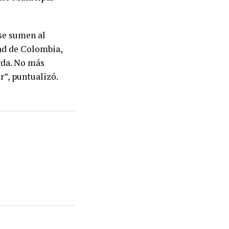
se sumen al
ad de Colombia,
rda. No más
r”, puntualizó.