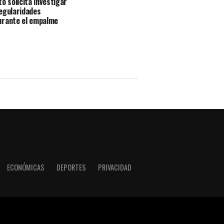
o solicita investigar
egularidades
urante el empalme
ECONÓMICAS
DEPORTES
PRIVACIDAD