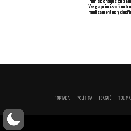
Plan de choque en sal
Vesga priorizará entr
medicamentos y desfi
PORTADA
POLÍTICA
IBAGUÉ
TOLIMA