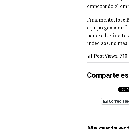
empezando el emp
Finalmente, José 
equipo ganador: “
por eso los invito
indecisos, no más 
Post Views:
710
Comparte es
Correo ele
Me gusta est