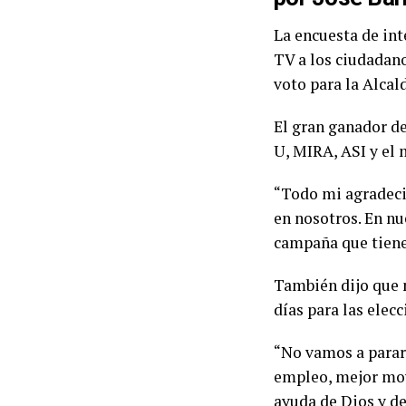
La encuesta de in
TV a los ciudadano
voto para la Alcald
El gran ganador de
U, MIRA, ASI y el 
“Todo mi agradeci
en nosotros. En nu
campaña que tiene
También dijo que n
días para las elec
“No vamos a parar
empleo, mejor movi
ayuda de Dios y de