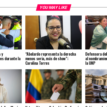
YOU MAY LIKE
 y
“Abelardo representa la derecha
Defensora del 
es durante la
menos seria, más de show”:
al nombramien
Carolina Torres
la UNP