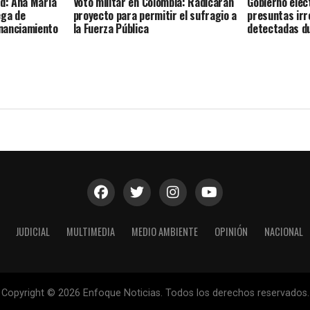
ud: Ana María
Voto militar en Colombia: Radicarán
Gobierno elect
ega de
proyecto para permitir el sufragio a
presuntas irr
nanciamiento
la Fuerza Pública
detectadas d
JUDICIAL
MULTIMEDIA
MEDIO AMBIENTE
OPINIÓN
NACIONAL
Copyright © 2026 Enfoque Noticias. Todos los derechos reservados.