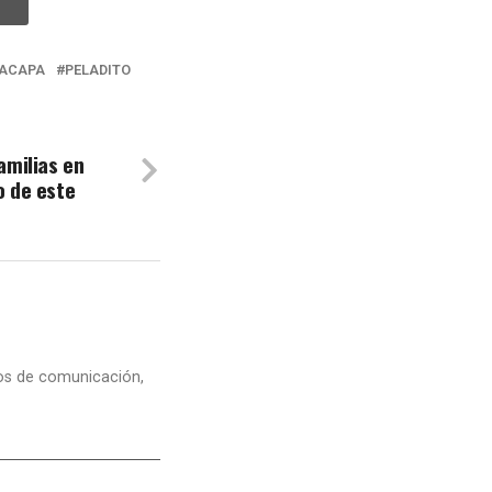
ACAPA
PELADITO
Familias en
o de este
dios de comunicación,