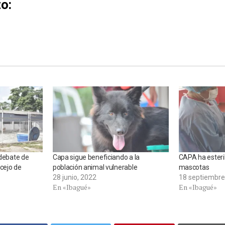
o:
 debate de
Capa sigue beneficiando a la
CAPA ha esteri
ncejo de
población animal vulnerable
mascotas
28 junio, 2022
18 septiembre
En «Ibagué»
En «Ibagué»