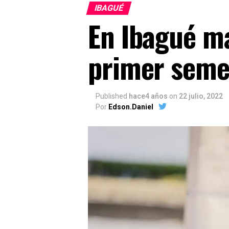
IBAGUÉ
En Ibagué má
primer seme
Published
hace4 años
on
22 julio, 2022
Por
Edson.Daniel