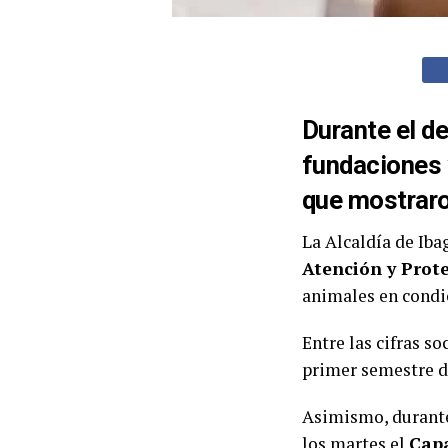
Durante el d
fundaciones 
que mostraro
La Alcaldía de Iba
Atención y Prot
animales en condi
Entre las cifras s
primer semestre d
Asimismo, durante 
los martes el
Cap