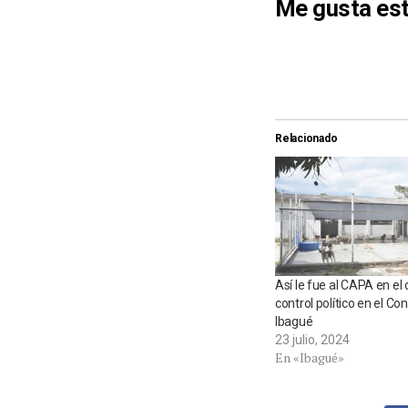
Me gusta est
Relacionado
Así le fue al CAPA en el
control político en el Co
Ibagué
23 julio, 2024
En «Ibagué»