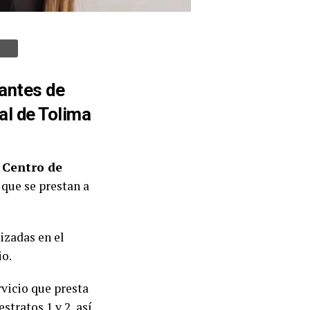
tantes de
al de Tolima
l
Centro de
s que se prestan a
izadas en el
io.
rvicio que presta
stratos 1 y 2, así