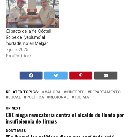
¡El pacto de la Yel Cóctel!
Golpe del ‘yepismo’ al
‘hurtadismo’ en Melgar
7 julio, 2025
En «Política»
RELATED TOPICS:
#AHORA
#INTERÉS
DEPARTAMENTO
LOCAL
POLÍTICA
REGIONAL
TOLIMA
UP NEXT
CNE niega revocatoria contra el alcalde de Honda por
insuficiencia de firmas
DON'T MISS
”En Ibagué los políticos dicen que aquí todo está