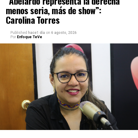
“Abelardo representa la derecha
menos seria, más de show”:
Carolina Torres
Published
hace1 día
on
6 agosto, 2026
Por
Enfoque TeVe