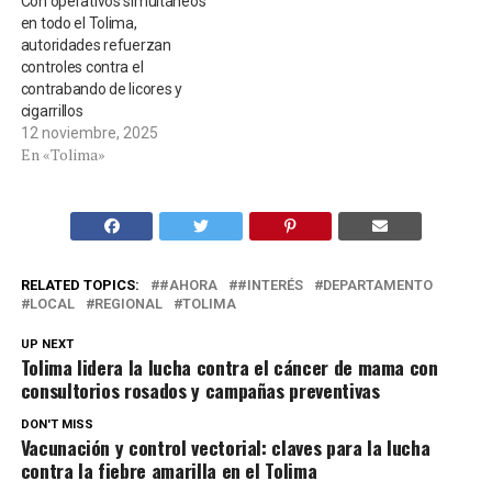
Con operativos simultáneos
en todo el Tolima,
autoridades refuerzan
controles contra el
contrabando de licores y
cigarrillos
12 noviembre, 2025
En «Tolima»
RELATED TOPICS:
#AHORA
#INTERÉS
DEPARTAMENTO
LOCAL
REGIONAL
TOLIMA
UP NEXT
Tolima lidera la lucha contra el cáncer de mama con
consultorios rosados y campañas preventivas
DON'T MISS
Vacunación y control vectorial: claves para la lucha
contra la fiebre amarilla en el Tolima