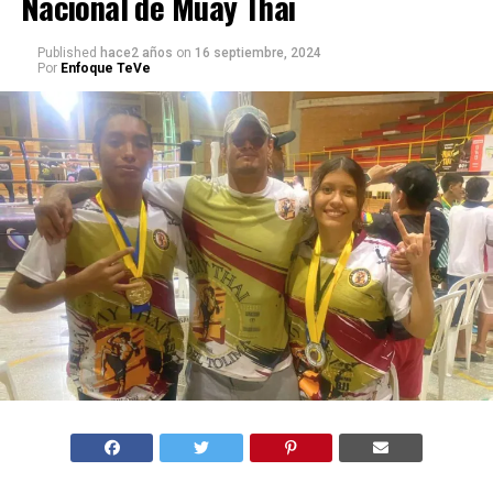
Nacional de Muay Thai
Published
hace2 años
on
16 septiembre, 2024
Por
Enfoque TeVe