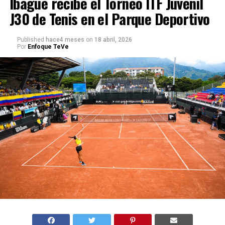
Ibagué recibe el Torneo ITF Juvenil
J30 de Tenis en el Parque Deportivo
Published
hace4 meses
on
18 abril, 2026
Por
Enfoque TeVe