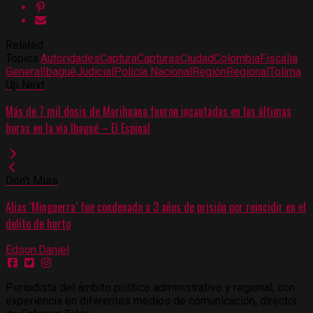
Related
Topics:
Autoridades
Captura
Capturas
Ciudad
Colombia
Fiscalia
General
Ibagué
Judicial
Policía Nacional
Región
Regional
Tolima
Up Next
Más de 7 mil dosis de Marihuana fueron incautadas en las últimas
horas en la vía Ibagué – El Espinal
Don't Miss
Alias ‘Minguerra’ fue condenado a 3 años de prisión por reincidir en el
delito de hurto
Edson.Daniel
Periodista del ámbito político administrativo y regional, con
experiencia en diferentes medios de comunicación, director