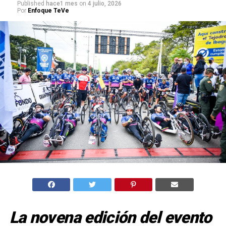
Published
hace1 mes
on
4 julio, 2026
Por
Enfoque TeVe
La novena edición del evento