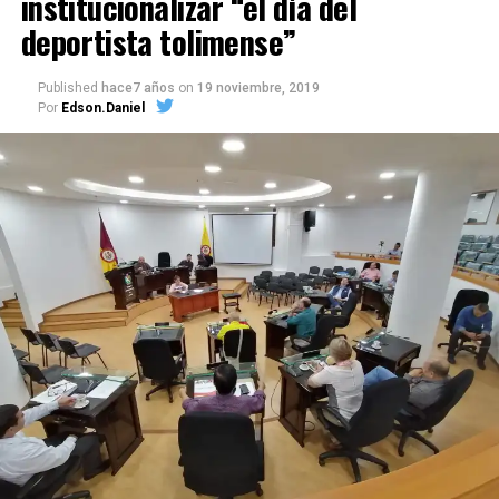
institucionalizar “el día del
deportista tolimense”
Published
hace7 años
on
19 noviembre, 2019
Por
Edson.Daniel