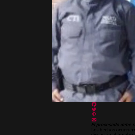
El procesado debe re
Los hechos ocurrier
discusión el hombre 