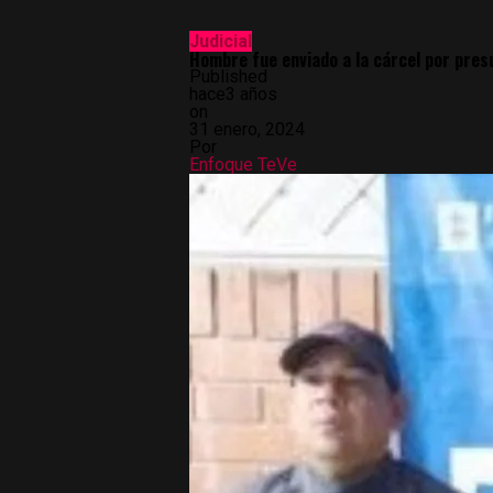
Judicial
Hombre fue enviado a la cárcel por pres
Published
hace3 años
on
31 enero, 2024
Por
Enfoque TeVe