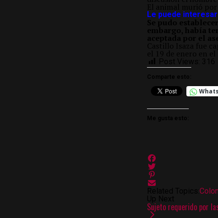
El animal murió por 
Le puede interesar:
Se pudo establecer
embargo, había ter
aceptada por el as
Castillo Isaza fue c
el 19 de enero en el
Post Views:
316
Comparte esto:
What
Me gusta esto:
Related Topics:
Colo
Up Next
Sujeto requerido por la