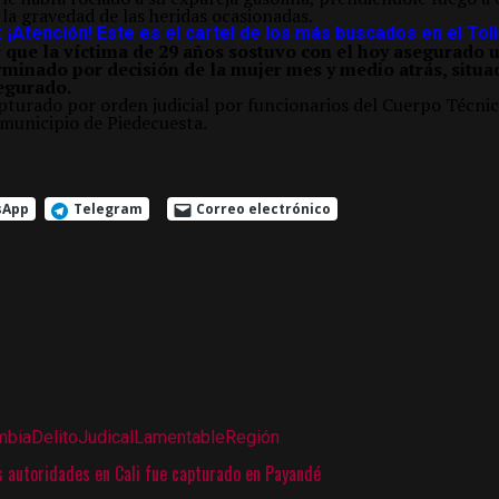
la gravedad de las heridas ocasionadas.
 ¡Atención! Este es el cartel de los más buscados en el Tol
 que la víctima de 29 años sostuvo con el hoy asegurado u
minado por decisión de la mujer mes y medio atrás, situa
egurado.
apturado por orden judicial por funcionarios del Cuerpo Técni
 municipio de Piedecuesta.
sApp
Telegram
Correo electrónico
mbia
Delito
Judical
Lamentable
Región
s autoridades en Cali fue capturado en Payandé