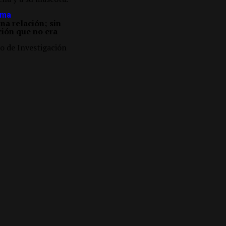
ima
na relación; sin
ción que no era
co de Investigación