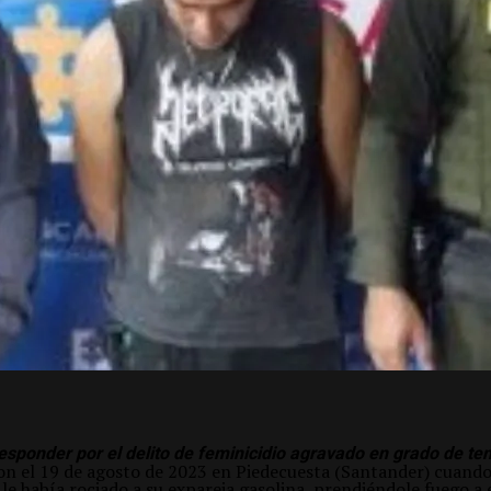
sponder por el delito de feminicidio agravado en grado de ten
on el 19 de agosto de 2023 en Piedecuesta (Santander) cuand
le había rociado a su expareja gasolina, prendiéndole fuego a e