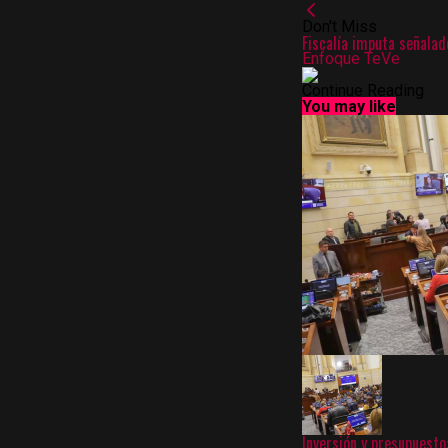
Don't Miss
Fiscalía imputa señalad
Enfoque TeVe
Continue Reading
You may like
Inversión y presupuest