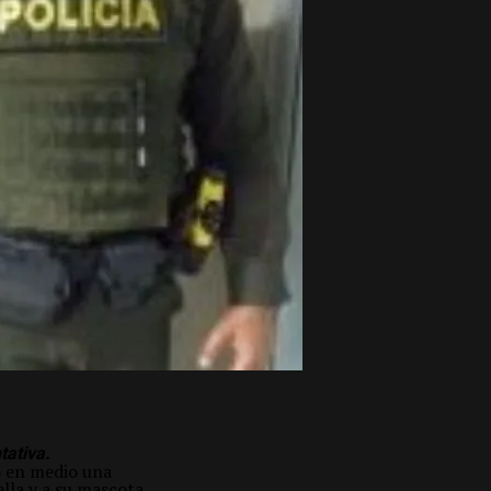
tativa.
o en medio una
lla y a su mascota.