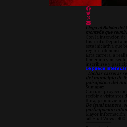
Llega al Balcón del
montaña que reunirá
Con la intención de 
Instituto Departame
esta iniciativa que b
región tolimense.
Esta carrera, a real
femenina y masculin
inscribirse y partic
Le puede interesar:
“
Dichas carreras se
del municipio de Me
paisajístico del m
Sumapaz.
Con una proyección 
recibir a visitantes
flora, promoviendo e
De igual manera, s
participación infan
Mayor información
Post Views:
400