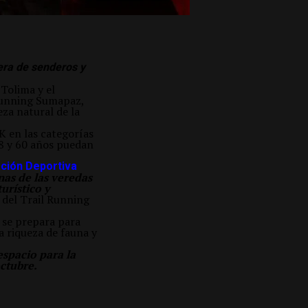
era de senderos y
 Tolima y el
 Running Sumapaz,
ueza natural de la
4K en las categorías
18 y 60 años puedan
ación Deportiva
nas de las veredas
urístico y
del Trail Running
 se prepara para
a riqueza de fauna y
espacio para la
octubre.