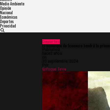
Medio Ambiente
Opinión
Nacional
Económicas
Deportes
Privacidad
Deportes
El municipio de Icononzo tendrá la prime
Published
hace2 años
on
30 septiembre, 2024
Por
Enfoque TeVe