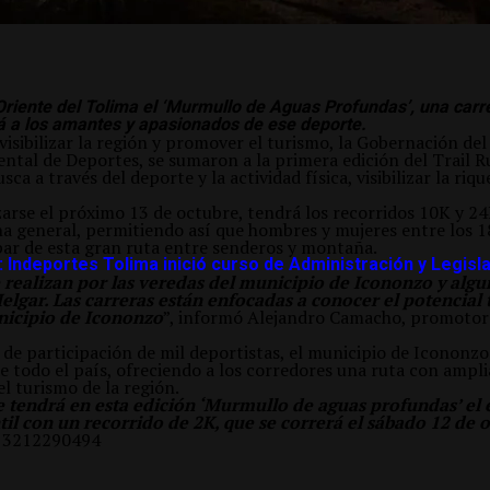
 Oriente del Tolima el ‘Murmullo de Aguas Profundas’, una carr
 a los amantes y apasionados de ese deporte.
visibilizar la región y promover el turismo, la Gobernación del
ntal de Deportes, se sumaron a la primera edición del Trail
usca a través del deporte y la actividad física, visibilizar la riq
izarse el próximo 13 de octubre, tendrá los recorridos 10K y 2
a general, permitiendo así que hombres y mujeres entre los 
ipar de esta gran ruta entre senderos y montaña.
 Indeportes Tolima inició curso de Administración y Legisl
 realizan por las veredas del municipio de Icononzo y algu
lgar. Las carreras están enfocadas a conocer el potencial t
unicipio de Icononzo
”, informó Alejandro Camacho, promotor 
de participación de mil deportistas, el municipio de Icononzo
 de todo el país, ofreciendo a los corredores una ruta con ampli
l turismo de la región.
e tendrá en esta edición ‘Murmullo de aguas profundas’ el 
til con un recorrido de 2K, que se correrá el sábado 12 de 
: 3212290494