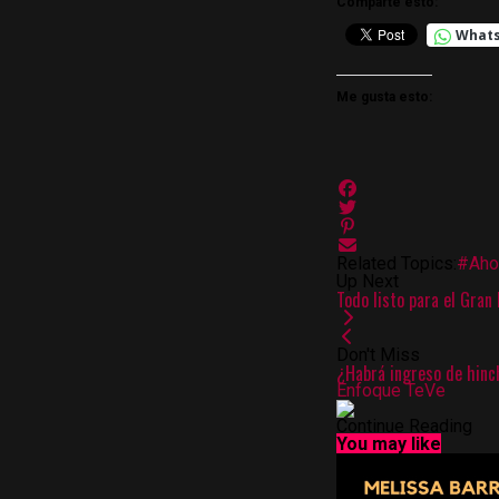
Comparte esto:
What
Me gusta esto:
Related Topics:
#Aho
Up Next
Todo listo para el Gran
Don't Miss
¿Habrá ingreso de hinch
Enfoque TeVe
Continue Reading
You may like