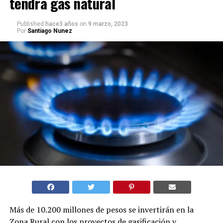
tendrá gas natural
Published
hace3 años
on
9 marzo, 2023
Por
Santiago Nunez
Más de 10.200 millones de pesos se invertirán en la
Zona Rural con los proyectos de gasificación y