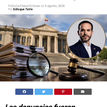
Published
hace10 horas
on
5 agosto, 2026
Por
Enfoque TeVe