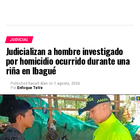
JUDICIAL
Judicializan a hombre investigado
por homicidio ocurrido durante una
riña en Ibagué
Published
hace5 días
on
1 agosto, 2026
Por
Enfoque TeVe