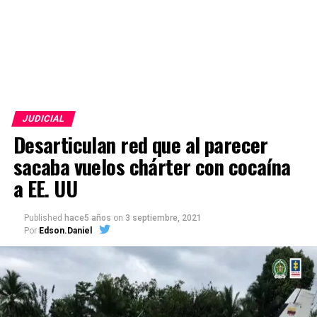
JUDICIAL
Desarticulan red que al parecer
sacaba vuelos chárter con cocaína
a EE. UU
Published
hace5 años
on
3 septiembre, 2021
Por
Edson.Daniel