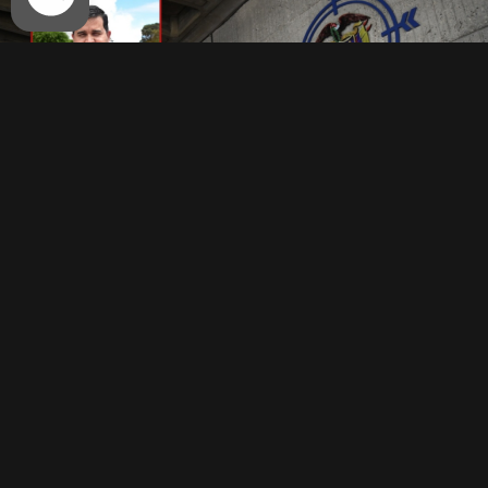
El exalcalde Rodolfo Andrés
Sierra López y varios