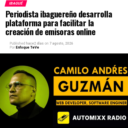
IBAGUÉ
Periodista ibaguereño desarrolla
plataforma para facilitar la
creación de emisoras online
Published
hace2 días
on
7 agosto, 2026
Por
Enfoque TeVe