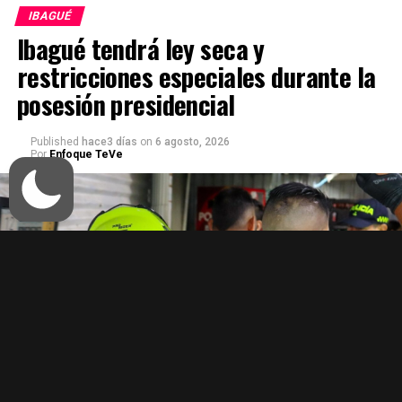
IBAGUÉ
Ibagué tendrá ley seca y
restricciones especiales durante la
posesión presidencial
Published
hace3 días
on
6 agosto, 2026
Por
Enfoque TeVe