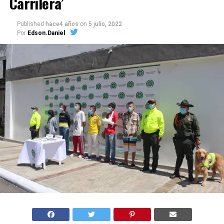
Carrilera’
Published
hace4 años
on
5 julio, 2022
Por
Edson.Daniel