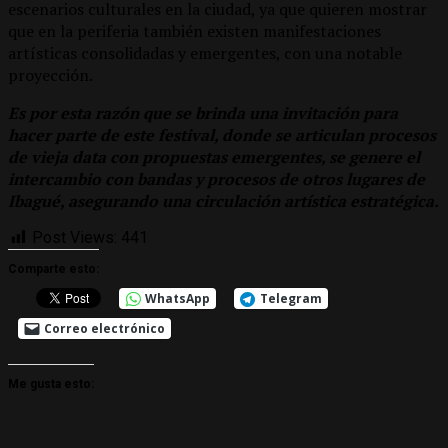
escenarios culturales en la ciudad, ya que quieren mostrar
que en la periferia también existen manifestaciones
artísticas consolidadas y emergentes, con una notable
proyección.
Es por esta razón que se brinda una invitación para
hacer parte de este festival, donde se articulan procesos
de vieja data con propuestas emergentes, se genere el
intercambio con bandas y procesos de otros lugares de
Ibagué, asegurando una circulación artística estratégica.
Post Views:
441
Comparte esto:
WhatsApp
Telegram
Correo electrónico
Me gusta esto: