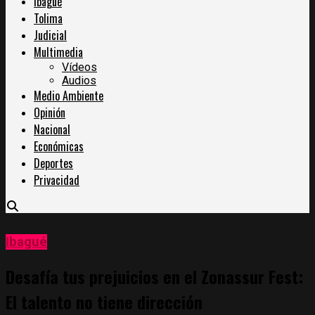
Ibagué
Tolima
Judicial
Multimedia
Vídeos
Audios
Medio Ambiente
Opinión
Nacional
Económicas
Deportes
Privacidad
Ibagué
Desafía tus prejuicios en el Zonassur Fest:
El talento no tiene dirección