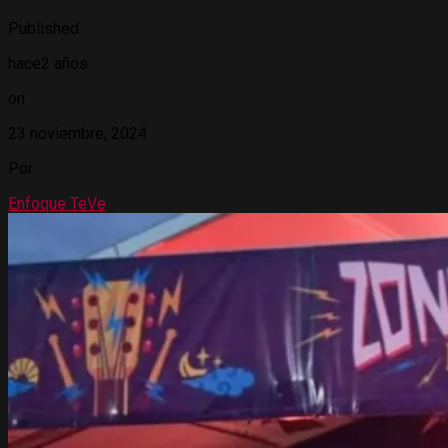
Published
hace2 años
on
23 noviembre, 2024
Por
Enfoque TeVe