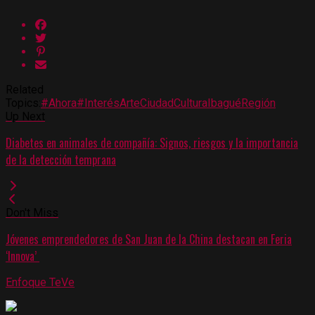
Related
Topics:
#Ahora
#Interés
Arte
Ciudad
Cultura
Ibagué
Región
Up Next
Diabetes en animales de compañía: Signos, riesgos y la importancia
de la detección temprana
Don't Miss
Jóvenes emprendedores de San Juan de la China destacan en Feria
‘Innova’
Enfoque TeVe