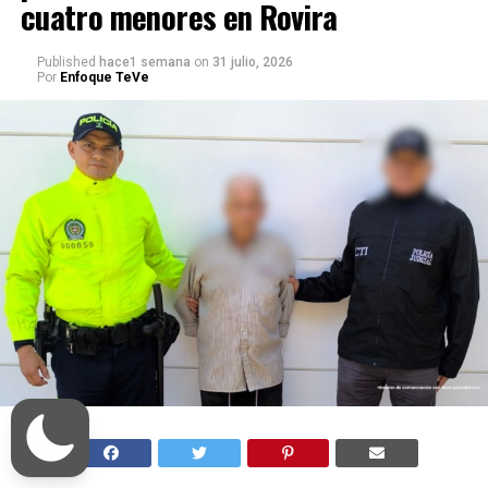
cuatro menores en Rovira
Published
hace1 semana
on
31 julio, 2026
Por
Enfoque TeVe