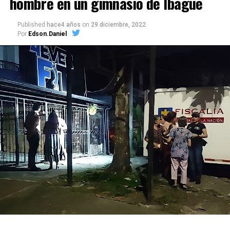
hombre en un gimnasio de Ibagué
Published
hace4 años
on
29 diciembre, 2022
Por
Edson.Daniel