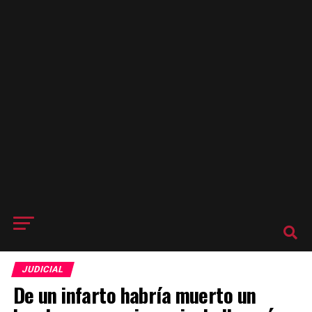
JUDICIAL
De un infarto habría muerto un