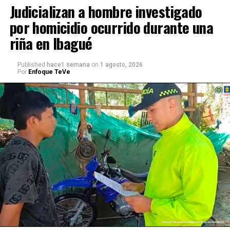
Judicializan a hombre investigado
por homicidio ocurrido durante una
riña en Ibagué
Published
hace1 semana
on
1 agosto, 2026
Por
Enfoque TeVe