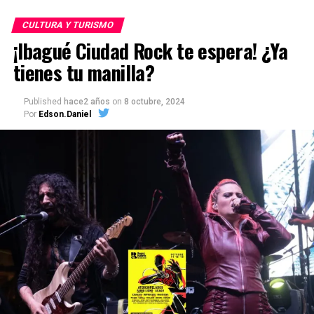
CULTURA Y TURISMO
¡Ibagué Ciudad Rock te espera! ¿Ya
tienes tu manilla?
Published
hace2 años
on
8 octubre, 2024
Por
Edson.Daniel