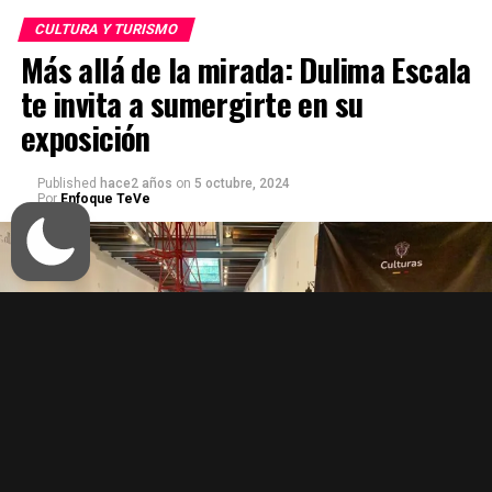
CULTURA Y TURISMO
Más allá de la mirada: Dulima Escala
te invita a sumergirte en su
exposición
Published
hace2 años
on
5 octubre, 2024
Por
Enfoque TeVe