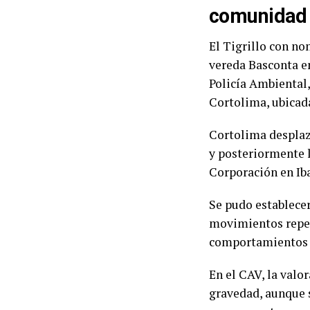
comunidad 
El Tigrillo con no
vereda Basconta e
Policía Ambiental, 
Cortolima, ubicad
Cortolima desplazó
y posteriormente l
Corporación en Ib
Se pudo establece
movimientos repeti
comportamientos na
En el CAV, la valo
gravedad, aunque 