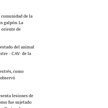
la comunidad de la
n galpón. La
l oriente de
 estado del animal
stre – CAV- de la
 estrés, como
 observó
esenta lesiones de
omo fue sujetado