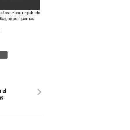
ndios se han registrado
e Ibagué por quemas
0
 el
as