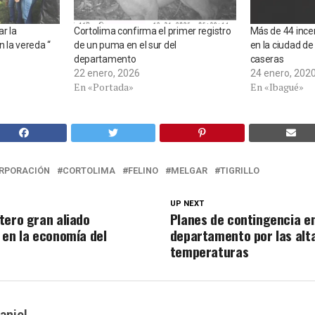
ar la
Cortolima confirma el primer registro
Más de 44 ince
n la vereda “
de un puma en el sur del
en la ciudad d
departamento
caseras
22 enero, 2026
24 enero, 202
En «Portada»
En «Ibagué»
RPORACIÓN
CORTOLIMA
FELINO
MELGAR
TIGRILLO
UP NEXT
tero gran aliado
Planes de contingencia en
 en la economía del
departamento por las alt
temperaturas