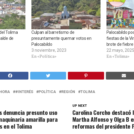
del Tolima
Culpan al barretismo de
Palocabildo po
calde de
presuntamente quemar votos en
fiestas de la V
Palocabildo
brote de fiebre
3 noviembre, 2023
22 mayo, 202
En «Política»
En «Tolima»
HORA
#INTERÉS
POLÍTICA
REGIÓN
TOLIMA
UP NEXT
s denuncia presunto uso
Carolina Corcho destacó l
 maquinaria amarilla para
Martha Alfonso y Olga B e
 en el Tolima
reformas del presidente 