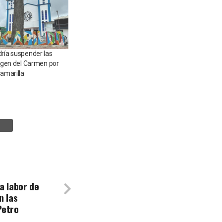
dría suspender las
irgen del Carmen por
 amarilla
5
a labor de
n las
Petro