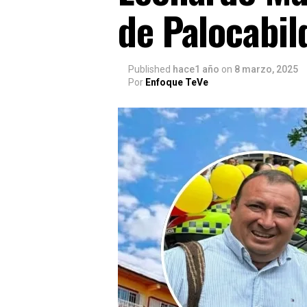
de Palocabil
Published
hace1 año
on
8 marzo, 2025
Por
Enfoque TeVe