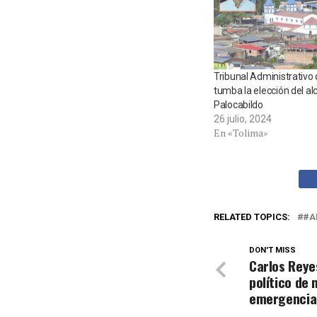
Tribunal Administrativo 
tumba la elección del al
Palocabildo
26 julio, 2024
En «Tolima»
RELATED TOPICS:
#A
DON'T MISS
Carlos Reye
político de
emergencias