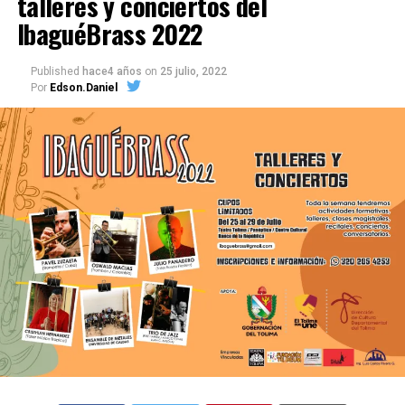
talleres y conciertos del
IbaguéBrass 2022
Published
hace4 años
on
25 julio, 2022
Por
Edson.Daniel