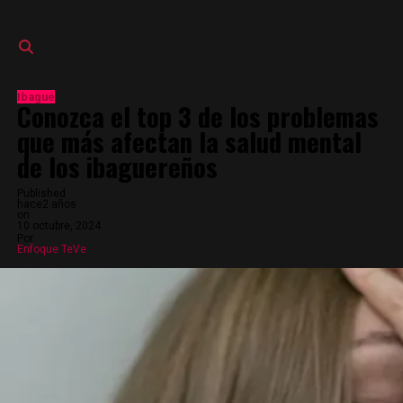
Ibagué
Conozca el top 3 de los problemas
que más afectan la salud mental
de los ibaguereños
Published
hace2 años
on
10 octubre, 2024
Por
Enfoque TeVe