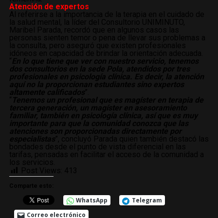
Atención de expertos
Al referirse a la importancia de la terapia en el cuidado de
la salud mental, la líder del Consultorio UNIMINUTO,
Maribel Parada, recordó que en algunos casos las
personas sienten temor o pena de llevar sus problemas a
la consulta, pero aseguró que existen profesionales
idóneos en capacidad de brindar la orientación adecuada.
“
En lo que tiene que ver con nuestro servicio, tenemos
dos consultorios en la sede Pola, atendidos por tres
profesionales en psicología clínica. Es decir, la atención
aquí no la proporcionan estudiantes sino expertos
altamente calificados
”.
“
Tenemos un profesional que es magíster en terapia de
tercera generación, un magíster en asesoramiento
familiar, también en psicología clínica, así que es muy
importante para que la comunidad conozca que las
atenciones son proporcionadas directamente por
especialistas
”, concluyó Parada quien también destacó las
bondades desde el punto de vista diferencial en las
tarifas, pensadas en facilitar el acceso de la comunidad a
los servicios.
Post Views:
413
Comparte esto:
WhatsApp
Telegram
Correo electrónico