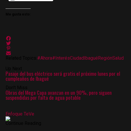
Me gusta esto:
Related Topics:
#Ahora
#Interés
Ciudad
Ibagué
Región
Salud
Up Next
Pasaje del bus eléctrico será gratis el próximo lunes por el
cumpleaños de Ibagué
Don't Miss
Obras del Mega Capa avanzan en un 90%, pero siguen
suspendidas por falta de agua potable
Enfoque TeVe
Continue Reading