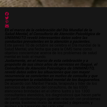
En el marco de la celebración del Día Mundial de la
Salud Mental, el Consultorio de Atención Psicológica de
UNIMINUTO reveló interesantes datos sobre las
conductas prevalentes en la atención a pacientes.
Este jueves 10 de octubre se celebra el Día mundial de la
Salud Mental, una fecha que para la OMS tiene como
objetivo concientizar acerca de los problemas de salud
mental en todo el mundo.
Justamente, en el marco de esta celebración y a
propósito de sus cinco años de servicios en Ibagué, el
Consultorio de Atención Psicológica de UNIMINUTO,
reveló datos sobre las situaciones que con mayor
recurrencia se convierten en motivo de consulta y que
comprometen la estabilidad mental de los ibaguereños.
De acuerdo con Maribel Parada, terapeuta y líder de los
servicios de atención del consultorio, de las 6500
atenciones brindadas en el último lustro y los 1300
consultantes atendidos, los diagnósticos que hacen parte
del perfil epidemiológico guardan relación con problemas
de pareja, trastorno mixto de ansiedad y depresión, y
ajustes a la transición del ciclo vital.