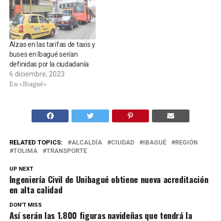
Alzas en las tarifas de taxis y
buses en Ibagué serían
definidas por la ciudadanía
6 diciembre, 2023
En «Ibagué»
RELATED TOPICS:
ALCALDÍA
CIUDAD
IBAGUÉ
REGIÓN
TOLIMA
TRANSPORTE
UP NEXT
Ingeniería Civil de Unibagué obtiene nueva acreditación
en alta calidad
DON'T MISS
Así serán las 1.800 figuras navideñas que tendrá la