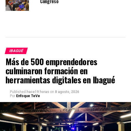
Congreso
IBAGUÉ
Más de 500 emprendedores
culminaron formación en
herramientas digitales en Ibagué
Published
hace19 horas
on
8 agosto, 2026
Por
Enfoque TeVe