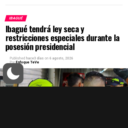
IBAGUÉ
Ibagué tendrá ley seca y
restricciones especiales durante la
posesión presidencial
Published
hace3 días
on
6 agosto, 2026
Por
Enfoque TeVe