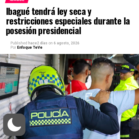
Ibagué tendrá ley seca y
restricciones especiales durante la
posesión presidencial
Published
hace2 días
on
6 agosto, 2026
Por
Enfoque TeVe