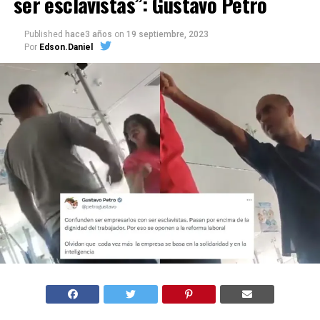
ser esclavistas”: Gustavo Petro
Published
hace3 años
on
19 septiembre, 2023
Por
Edson.Daniel