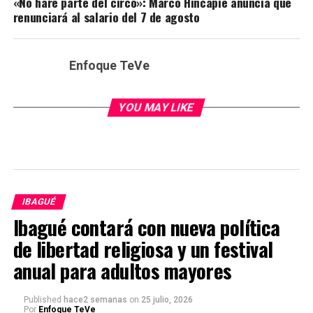
«No haré parte del circo»: Marco Hincapié anuncia que
renunciará al salario del 7 de agosto
Enfoque TeVe
YOU MAY LIKE
IBAGUÉ
Ibagué contará con nueva política
de libertad religiosa y un festival
anual para adultos mayores
Published
hace2 semanas
on
25 julio, 2026
Por
Enfoque TeVe