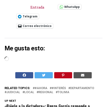
Entrada
WhatsApp
Telegram
Correo electrónico
Me gusta esto:
Cargando...
RELATED TOPICS:
#AHORA
#INTERÉS
DEPARTAMENTO
JUDICIAL
LOCAL
REGIONAL
TOLIMA
UP NEXT
«Bájele a la dictadura»: Renzo García responde a