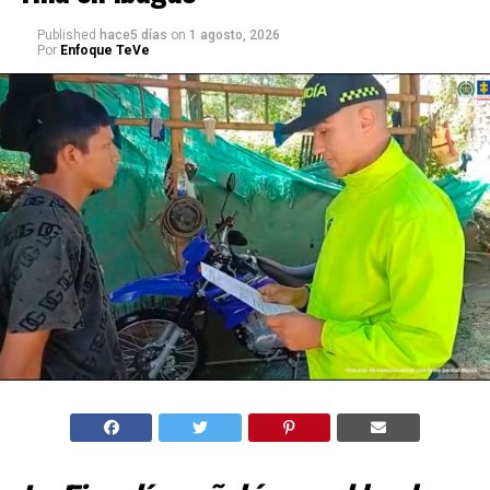
Published
hace5 días
on
1 agosto, 2026
Por
Enfoque TeVe