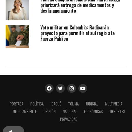
priorizará entrega de medicamentos y
desfinanciamiento
Voto militar en Colombia: Radicarán
proyecto para permitir el sufragio a la
Fuerza Pública
PORTADA
POLÍTICA
IBAGUÉ
TOLIMA
JUDICIAL
MULTIMEDIA
MEDIO AMBIENTE
OPINIÓN
NACIONAL
ECONÓMICAS
DEPORTES
PRIVACIDAD