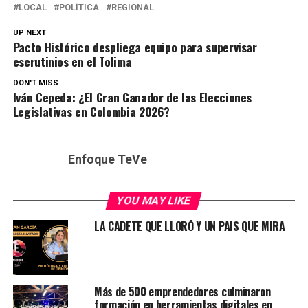
LOCAL
POLÍTICA
REGIONAL
UP NEXT
Pacto Histórico despliega equipo para supervisar
escrutinios en el Tolima
DON'T MISS
Iván Cepeda: ¿El Gran Ganador de las Elecciones
Legislativas en Colombia 2026?
Enfoque TeVe
YOU MAY LIKE
LA CADETE QUE LLORÓ Y UN PAIS QUE MIRA
Más de 500 emprendedores culminaron
formación en herramientas digitales en