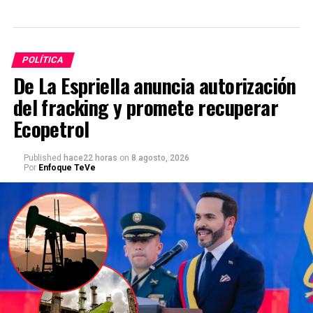
POLÍTICA
De La Espriella anuncia autorización
del fracking y promete recuperar
Ecopetrol
Published
hace22 horas
on
8 agosto, 2026
Por
Enfoque TeVe