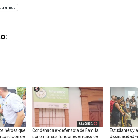
ctrónico
o:
 los héroes que
Condenada exdefensora de Familia
Estudiantes y 
n condición de
por omitir sus funciones en caso de
discapacidad vi