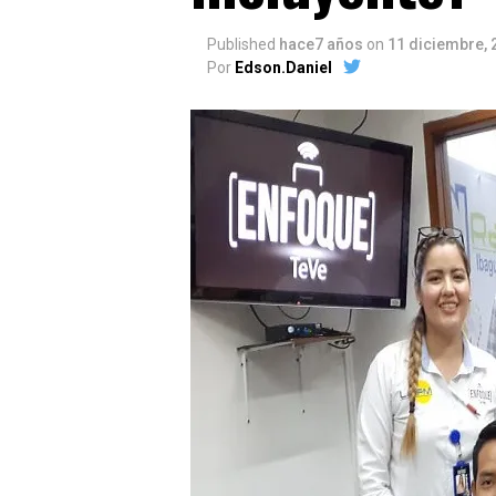
Published
hace7 años
on
11 diciembre, 
Por
Edson.Daniel