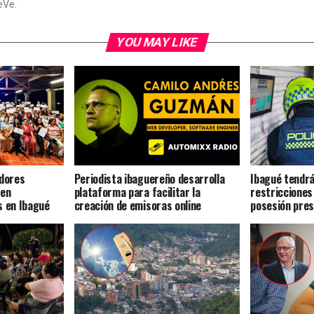
eVe.
YOU MAY LIKE
dores
Periodista ibaguereño desarrolla
Ibagué tendrá
 en
plataforma para facilitar la
restricciones
s en Ibagué
creación de emisoras online
posesión pres