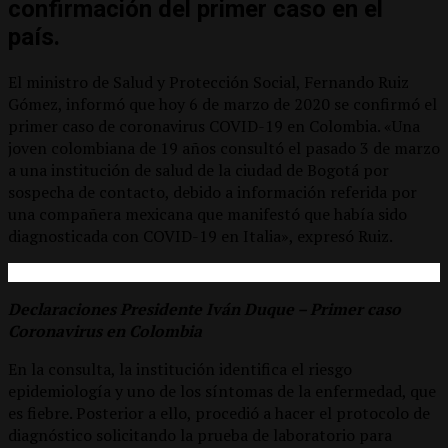
confirmación del primer caso en el
país.
El ministro de Salud y Protección Social, Fernando Ruiz
Gómez, informó que hoy 6 de marzo de 2020 se confirmó el
primer caso de coronavirus COVID-19 en Colombia. «Una
joven colombiana de 19 años consultó el pasado 3 de marzo
a una institución de salud de la ciudad de Bogotá por
sospecha de contacto, debido a información referida por
una compañera mexicana que manifestó que había sido
diagnosticada con COVID-19 en Italia», expresó Ruiz.
Declaraciones Presidente Iván Duque – Primer caso
Coronavirus en Colombia
En la consulta, la institución identifica el riesgo
epidemiología y uno de los síntomas de la enfermedad, que
es fiebre. Posterior a ello, procedió a hacer el protocolo de
diagnóstico solicitando la prueba de laboratorio para