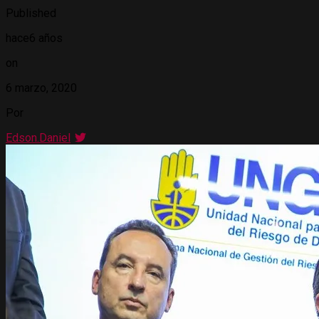
Published
hace6 años
on
6 marzo, 2020
Por
Edson.Daniel