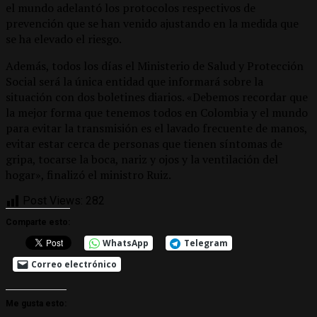
el mundo adelantó los protocolos respectivos de
prevención que se han venido ajustando en la medida que
se ha elevado el riesgo.
Además, todos los días el Ministerio de Salud y Protección
Social será la única entidad que informará sobre la
situación con dos boletines diarios. «Debemos recordar que
la mejor forma que tenemos todos en Colombia y el mundo
para evitar la transmisión es el lavado frecuente de manos,
evitar estar cerca de personas que tienen síntomas de
gripa, tocarse la boca, nariz y ojos y la ventilación del
hogar», finalizó el ministro Ruiz.
Post Views:
282
Comparte esto:
WhatsApp
Telegram
Correo electrónico
Me gusta esto: