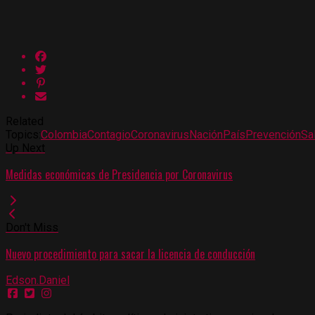
Related
Topics:
Colombia
Contagio
Coronavirus
Nación
País
Prevención
Sa
Up Next
Medidas económicas de Presidencia por Coronavirus
Don't Miss
Nuevo procedimiento para sacar la licencia de conducción
Edson.Daniel