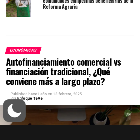
comunidades campesinas beneficiarias de la
Reforma Agraria
ECONÓMICAS
Autofinanciamiento comercial vs
financiación tradicional, ¿Qué
conviene más a largo plazo?
Published
hace1 año
on
13 febrero, 2025
Por
Enfoque TeVe