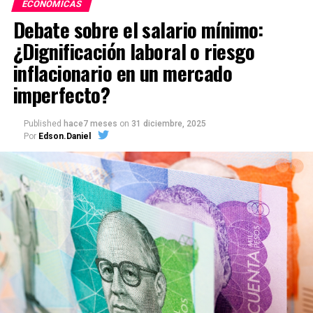
ECONÓMICAS
Debate sobre el salario mínimo:
¿Dignificación laboral o riesgo
inflacionario en un mercado
imperfecto?
Published
hace7 meses
on
31 diciembre, 2025
Por
Edson.Daniel