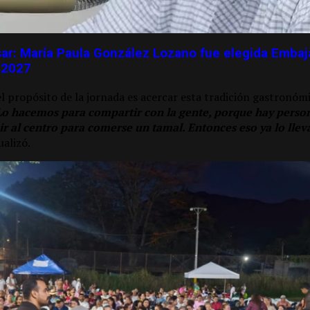
ar: María Paula González Lozano fue elegida Embaj
-2027
 propósito de la jornada es acercar esta tradición gastronómi
Lo hacemos para compartir con la gente, porque hay persona
a ir al centro para comerse un tamal. Entonces eso ya lo ll
alizó.