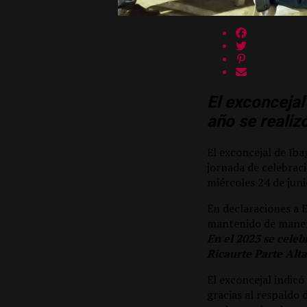
El exconcejal
año se realiz
El exconcejal de Iba
jornada de celebraci
miércoles 24 de juni
En declaraciones a 
mantenido de maner
En el 2023 se celeb
Ricaurte Parte Alta
El exconcejal indicó
gracias al respaldo 