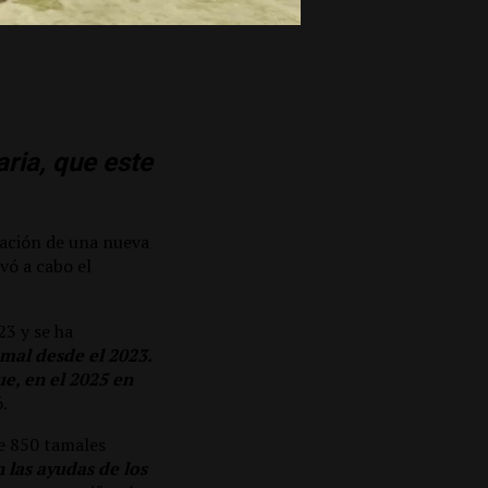
ria, que este
zación de una nueva
evó a cabo el
23 y se ha
mal desde el 2023.
ue, en el 2025 en
ó.
de 850 tamales
 las ayudas de los