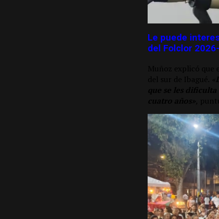
Le puede interes
del Folclor 2026
Muñoz explicó que el
del sur de Ibagué.
«
que se les dificult
cuatro años»
,
puntu