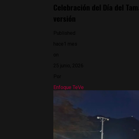
Celebración del Día del Tam
versión
Published
hace1 mes
on
25 junio, 2026
Por
Enfoque TeVe