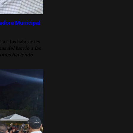
adora Municipal
ca a los habitantes
s del barrio a las
evamos haciendo