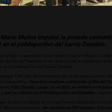
 Mario Muñoz impulsó la jornada comunita
ó en el polideportivo del barrio Danubio.
gué y líder comunitario Mario Muñoz Peña se refirió a la reali
ón del Día del Tamal en el sur de la ciudad, actividad que se ll
o en el polideportivo del barrio Danubio.
Enfoque TeVé 360, Muñoz aseguró que la iniciativa nació en 20
a consecutiva.
«Nosotros venimos celebrando el Día del Ta
ró en Villa Claudia. Luego, en el 2024, se celebró en el parq
 y ayer se celebró en el Polideportivo del Danubio»
, expres
 que durante la edición de este año fueron distribuidos cerca 
de diferentes personas.
«Se repartieron 850 tamales. Esto con