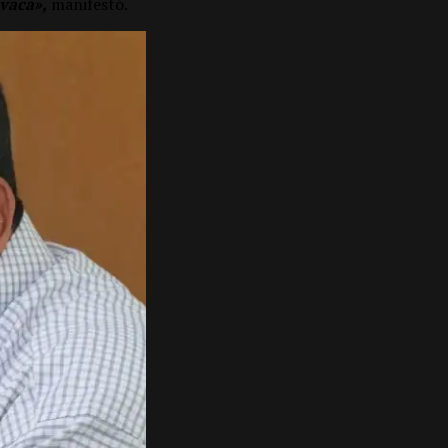
vaca»,
manifestó.