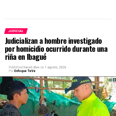
JUDICIAL
Judicializan a hombre investigado
por homicidio ocurrido durante una
riña en Ibagué
Published
hace5 días
on
1 agosto, 2026
Por
Enfoque TeVe