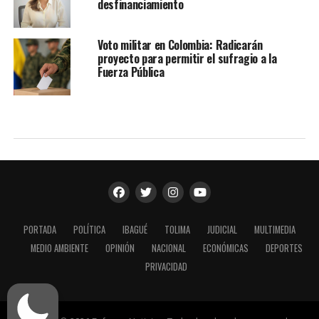
desfinanciamiento
Voto militar en Colombia: Radicarán
proyecto para permitir el sufragio a la
Fuerza Pública
PORTADA
POLÍTICA
IBAGUÉ
TOLIMA
JUDICIAL
MULTIMEDIA
MEDIO AMBIENTE
OPINIÓN
NACIONAL
ECONÓMICAS
DEPORTES
PRIVACIDAD